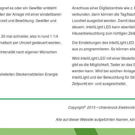
egnet es oder ein Gewitter entsteht
Anschluss einer Digitalzentrale wie z.
ten der Anlage mit einer einstellbaren
verbunden, dann können die Tag/Nach
hrzeit und Bewölkung. Gewitter und
LocoNet ausgelöst werden. Damit lässt
steuern. IntelliLight LED kann ebenfall
Häuserbeleuchtung zum richtigen Zeit
20 mal schneller, also in rund 1 1/4
atisch per Uhrzeit gesteuert werden.
Die Einstellungen des IntelliLight LE
aus zu programmieren. So können alle
d Intensität nach eigenen Wünschen
Wird IntelliLight LED mit einer Modell
gibt es die Möglichkeit, Taster an da
werden kann. Wird bei solchen Anlag
lieferten Steckernetzteilen Energie
IntelliLight und der Beleuchtung für
Zeitpunkt ein- und ausgeschaltet.
©
Copyright
2015 • Uhlenbrock Elektronik
Alle auf dieser Website aufgeführten Namen, kö