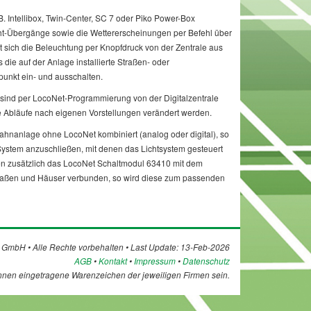
 B. Intellibox, Twin-Center, SC 7 oder Piko Power-Box
t-Übergänge sowie die Wettererscheinungen per Befehl über
 sich die Beleuchtung per Knopfdruck von der Zentrale aus
s die auf der Anlage installierte Straßen- oder
punkt ein- und ausschalten.
D sind per LocoNet-Programmierung von der Digitalzentrale
 Abläufe nach eigenen Vorstellungen verändert werden.
bahnanlage ohne LocoNet kombiniert (analog oder digital), so
s System anzuschließen, mit denen das Lichtsystem gesteuert
en zusätzlich das LocoNet Schaltmodul 63410 mit dem
 Straßen und Häuser verbunden, so wird diese zum passenden
 GmbH • Alle Rechte vorbehalten • Last Update: 13-Feb-2026
AGB
•
Kontakt
•
Impressum
•
Datenschutz
nnen eingetragene Warenzeichen der jeweiligen Firmen sein.