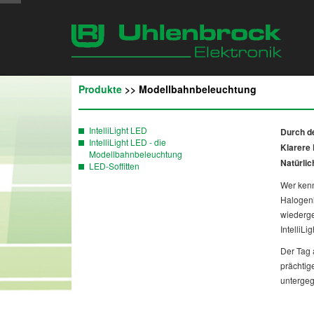
Produkte
>> Modellbahnbeleuchtung
IntelliLight LED
Durch de
IntelliLight LED - die
Klarere 
Modellbahnbeleuchtung
Natürlic
LED-Soffitten
Wer kenn
Halogenl
wiederge
IntelliL
Der Tag 
prächtig
untergeg