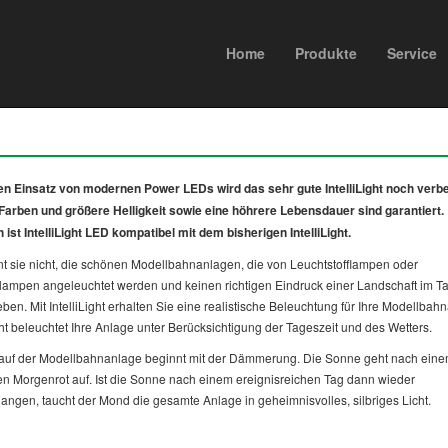
Home
Produkte
Service
n Einsatz von modernen Power LEDs wird das sehr gute IntelliLight noch verbe
Farben und größere Helligkeit sowie eine höhrere Lebensdauer sind garantiert.
h ist IntelliLight LED kompatibel mit dem bisherigen IntelliLight.
t sie nicht, die schönen Modellbahnanlagen, die von Leuchtstofflampen oder
ampen angeleuchtet werden und keinen richtigen Eindruck einer Landschaft im Ta
ben. Mit IntelliLight erhalten Sie eine realistische Beleuchtung für Ihre Modellbah
ight beleuchtet Ihre Anlage unter Berücksichtigung der Tageszeit und des Wetters.
auf der Modellbahnanlage beginnt mit der Dämmerung. Die Sonne geht nach ein
en Morgenrot auf. Ist die Sonne nach einem ereignisreichen Tag dann wieder
angen, taucht der Mond die gesamte Anlage in geheimnisvolles, silbriges Licht.